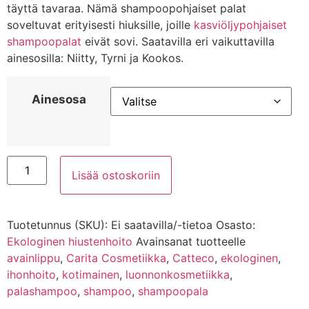
täyttä tavaraa. Nämä shampoopohjaiset palat
soveltuvat erityisesti hiuksille, joille
kasviöljypohjaiset
shampoopalat
eivät sovi. Saatavilla eri vaikuttavilla
ainesosilla: Niitty, Tyrni ja Kookos.
Ainesosa
Shampoopohjainen
shampoopala
Lisää ostoskoriin
määrä
Tuotetunnus (SKU):
Ei saatavilla/-tietoa
Osasto:
Ekologinen hiustenhoito
Avainsanat tuotteelle
avainlippu
,
Carita Cosmetiikka
,
Catteco
,
ekologinen
,
ihonhoito
,
kotimainen
,
luonnonkosmetiikka
,
palashampoo
,
shampoo
,
shampoopala