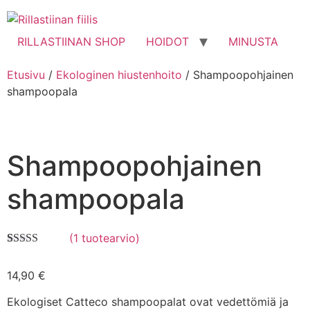
Mene
sisältöön
RILLASTIINAN SHOP
HOIDOT
MINUSTA
Etusivu
/
Ekologinen hiustenhoito
/ Shampoopohjainen
shampoopala
Shampoopohjainen
shampoopala
(
1
tuotearvio)
Arvio
1
5.00
5:stä
14,90
€
perustuen
asiakkaan
arvotukseen.
Ekologiset Catteco shampoopalat ovat vedettömiä ja