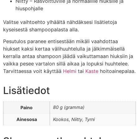
Niitty – Rasvoittuville ja normaalille hiuksille ja
hiuspohjalle
Valitse vaihtoehto ylhäältä nähdäksesi lisätietoja
kyseisestä shampoopalasta alla.
Pesutulos paranee entisestään mikäli vaahdottaa
hiukset kaksi kertaa välihuuhtelulla ja jälkimmäisellä
kerralla antaa shampoon jäädä vaikuttamaan hiuksiin ja
vaikka pesee vartalon sillä aikaa ja lopuksi huuhtelee.
Tarvittaessa voit käyttää
Helmi
tai
Kaste
hoitoainepalaa.
Lisätiedot
80 g (gramma)
Paino
Ainesosa
Kookos, Niitty, Tyrni