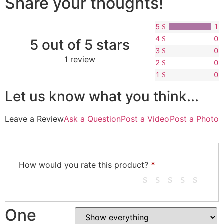
Share your thoughts!
5
1
4
0
5 out of 5 stars
3
0
1 review
2
0
1
0
Let us know what you think...
Leave a Review
Ask a Question
Post a Video
Post a Photo
How would you rate this product?
*
One