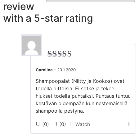
review
with a 5-star rating
Arvostelu
Carolina
–
20.1.2020
tuotteesta:
5
/
Shampoopalat (Niitty ja Kookos) ovat
5
todella riittoisia. Ei sotke ja tekee
hiukset todella puhtaiksi. Puhtaus tuntuu
kestävän pidempään kun nestemäisellä
shampoolla pestynä.
(
0
)
(
0
)
Watch