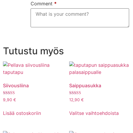
Comment
*
Tutustu myös
Siivousliina
Saippuasukka
Arvostelu
Arvostelu
9,90
€
12,90
€
tuotteesta:
tuotteesta:
5.00
5.00
Tällä
/ 5
/ 5
Lisää ostoskoriin
Valitse vaihtoehdoista
tuotte
on
useam