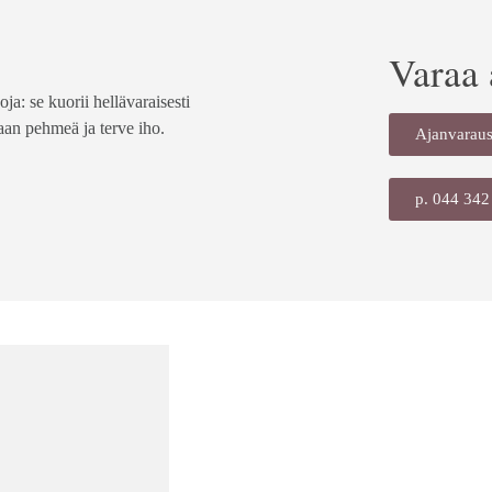
Varaa 
a: se kuorii hellävaraisesti
aan pehmeä ja terve iho.
Ajanvarau
p. 044 342