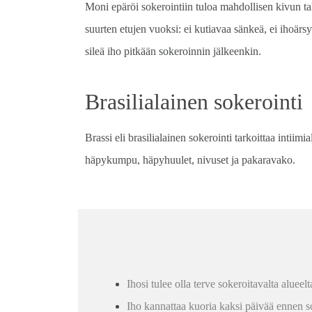
Moni epäröi sokerointiin tuloa mahdollisen kivun t
suurten etujen vuoksi: ei kutiavaa sänkeä, ei ihoär
sileä iho pitkään sokeroinnin jälkeenkin.
Brasilialainen sokerointi
Brassi eli brasilialainen sokerointi tarkoittaa intiim
häpykumpu, häpyhuulet, nivuset ja pakaravako.
Ihosi tulee olla terve sokeroitavalta alueelt
Iho kannattaa kuoria kaksi päivää ennen s