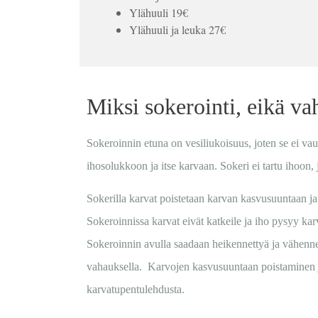
Ylähuuli 19€
Ylähuuli ja leuka 27€
Miksi sokerointi, eikä va
Sokeroinnin etuna on vesiliukoisuus, joten se ei vau
ihosolukkoon ja itse karvaan. Sokeri ei tartu ihoon, j
Sokerilla karvat poistetaan karvan kasvusuuntaan ja
Sokeroinnissa karvat eivät katkeile ja iho pysyy k
Sokeroinnin avulla saadaan heikennettyä ja vähenn
vahauksella. Karvojen kasvusuuntaan poistaminen j
karvatupentulehdusta.