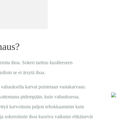
haus?
rioita ihoa. Sokeri tarttuu kuolleeseen
olloin se ei ärsytä ihoa.
 vahauksella karvat poistetaan vastakarvaan.
arvattomana pidempään, kuin vahauksessa.
ettyä karvoitusta paljon tehokkaammin kuin
a sokeroinnin ihoa kuoriva vaikutus ehkäisevät