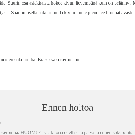
akia. Suurin osa asiakkaista kokee kivun lievempänä kuin on pelännyt.
sytystä. Säännöllisellä sokeroinnilla kivun tunne pienenee huomattavast
ialueiden sokerointia. Brassissa sokeroidaan
Ennen hoitoa
a.
okerointia.
HUOM! Ei saa kuoria edellisenä päivänä ennen sokerointia.