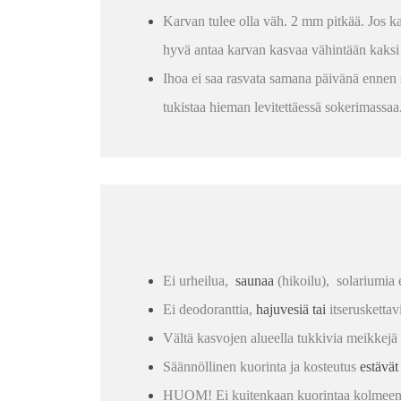
Karvan tulee olla väh. 2 mm pitkää. Jos ka
hyvä antaa karvan kasvaa vähintään kaksi 
Ihoa ei saa rasvata samana päivänä ennen so
tukistaa hieman levitettäessä sokerimassa
Ei urheilua,
saunaa
(hikoilu), solariumia
Ei deodoranttia,
hajuvesiä tai
itseruskettav
Vältä kasvojen alueella tukkivia meikkejä 
Säännöllinen kuorinta ja kosteutus
estävä
HUOM! Ei kuitenkaan kuorintaa kolmeen 