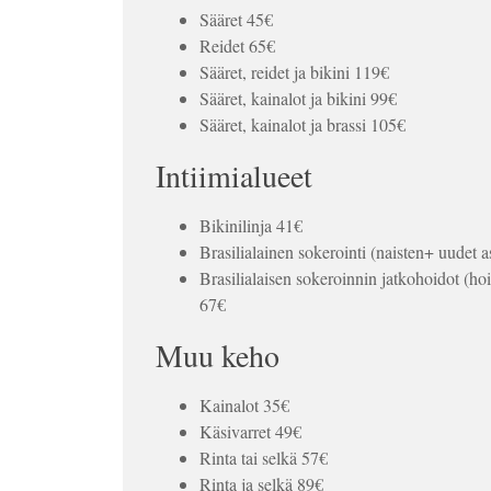
Sääret 45€
Reidet 65€
Sääret, reidet ja bikini 119€
Sääret, kainalot ja bikini 99€
Sääret, kainalot ja brassi 105€
Intiimialueet
Bikinilinja 41€
Brasilialainen sokerointi (naisten+ uudet 
Brasilialaisen sokeroinnin jatkohoidot (ho
67€
Muu keho
Kainalot 35€
Käsivarret 49€
Rinta tai selkä 57€
Rinta ja selkä 89€