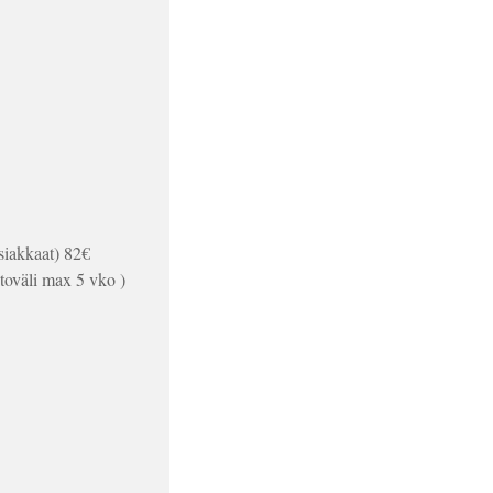
asiakkaat) 82€
itoväli max 5 vko )