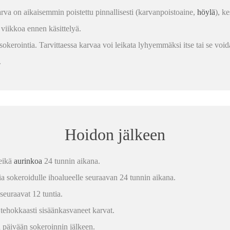
rva on aikaisemmin poistettu pinnallisesti (karvanpoistoaine,
höylä
), k
viikkoa ennen käsittelyä.
kerointia. Tarvittaessa karvaa voi leikata lyhyemmäksi itse tai se voida
a.
Hoidon jälkeen
 eikä
aurinkoa
24 tunnin aikana.
ia sokeroidulle ihoalueelle seuraavan 24 tunnin aikana.
seuraavat 12 tuntia.
t
tehokkaasti sisäänkasvaneet karvat.
päivään sokeroinnin jälkeen.