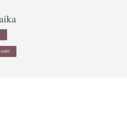
aika
s
 4480