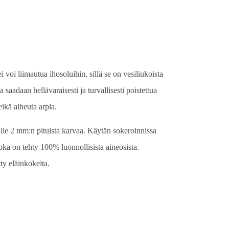
ei voi liimautua ihosoluihin, sillä se on vesiliukoista
a saadaan hellävaraisesti ja turvallisesti poistettua
eikä aiheuta arpia.
alle 2 mm:n pituista karvaa. Käytän sokeroinnissa
oka on tehty 100% luonnollisista aineosista.
ty eläinkokeita.